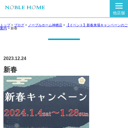
他店舗
トップ
>
ブログ
>
ノーブルホーム神栖店
>
【イベント】新春来場キャンペーンのご
案内
>
新春
2023.12.24
新春