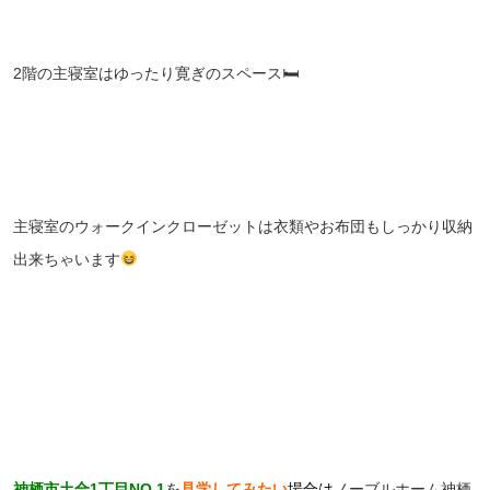
2階の主寝室はゆったり寛ぎのスペース🛏
主寝室のウォークインクローゼットは衣類やお布団もしっかり収納
出来ちゃいます
神栖市土合1丁目NO.1
を
見学してみたい
場合は
ノーブルホーム神栖