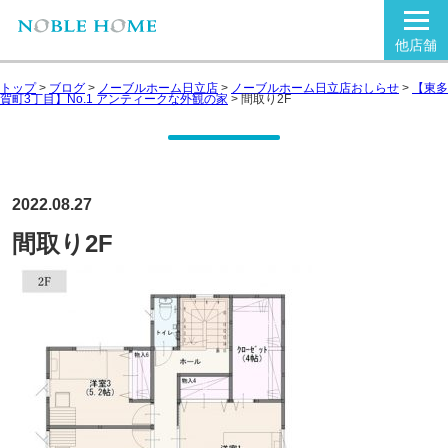
他店舗
トップ
>
ブログ
>
ノーブルホーム日立店
>
ノーブルホーム日立店おしらせ
>
【東多
賀町3丁目】No.1 アンティークな外観の家
>
間取り2F
2022.08.27
間取り2F