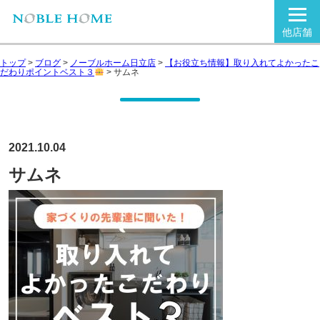
他店舗
トップ
>
ブログ
>
ノーブルホーム日立店
>
【お役立ち情報】取り入れてよかったこ
だわりポイントベスト３
>
サムネ
2021.10.04
サムネ