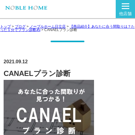
他店舗
トップ
>
ブログ
>
ノーブルホーム日立店
>
【商品紹介】あなたに合う間取りは？た
った１分でプラン診断✍
>
CANAELプラン診断
2021.09.12
CANAELプラン診断