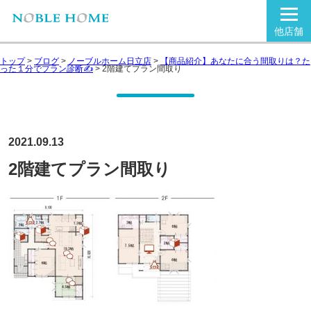
他店舗
トップ
>
ブログ
>
ノーブルホーム日立店
>
【商品紹介】あなたに合う間取りは？た
った１分でプラン診断✍
>
2階建てプラン間取り
2021.09.13
2階建てプラン間取り