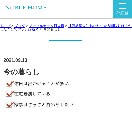
他店舗
トップ
>
ブログ
>
ノーブルホーム日立店
>
【商品紹介】あなたに合う間取りは？た
った１分でプラン診断✍
>
今の暮らし
2021.09.13
今の暮らし