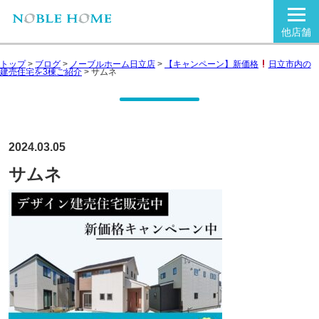
他店舗
トップ
>
ブログ
>
ノーブルホーム日立店
>
【キャンペーン】新価格
日立市内の
建売住宅を3棟ご紹介
>
サムネ
2024.03.05
サムネ