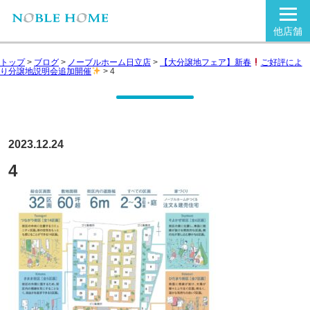
他店舗
トップ
>
ブログ
>
ノーブルホーム日立店
>
【大分譲地フェア】新春
ご好評によ
り分譲地説明会追加開催
>
4
2023.12.24
4