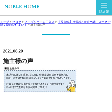
他店舗
トップ
>
ブログ
>
ノーブルホーム日立店
>
【見学会】太陽光×全館空調 省エネで
賢く快適な住まい！
>
施主様の声
2021.08.29
施主様の声