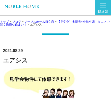
他店舗
トップ
>
ブログ
>
ノーブルホーム日立店
>
【見学会】太陽光×全館空調 省エネで
賢く快適な住まい！
>
エアシス
2021.08.29
エアシス