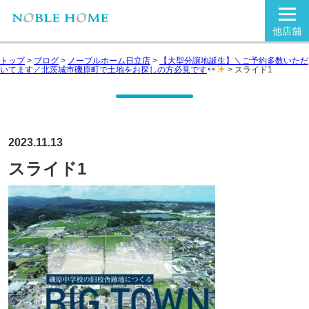
他店舗
トップ
>
ブログ
>
ノーブルホーム日立店
>
【大型分譲地誕生】＼ご予約多数いただ
いてます／北茨城市磯原町で土地をお探しの方必見です
>
スライド1
2023.11.13
スライド1