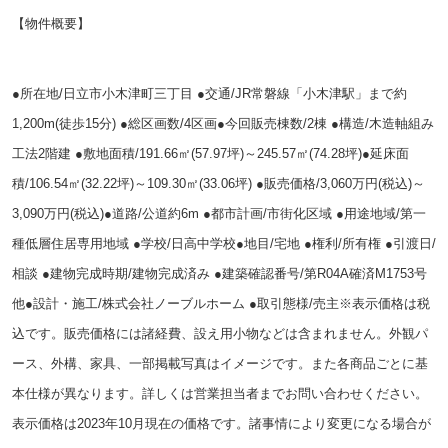
【物件概要】
●所在地/日立市小木津町三丁目 ●交通/JR常磐線「小木津駅」まで約
1,200m(徒歩15分) ●総区画数/4区画
●今回販売棟数/2棟 ●構造/木造軸組み
工法2階建 ●敷地面積/191.66㎡(57.97坪)～245.57㎡(74.28坪)
●延床面
積/106.54㎡(32.22坪)～109.30㎡(33.06坪) ●販売価格/3,060万円(税込)～
3,090万円(税込)
●道路/公道約6m ●都市計画/市街化区域 ●用途地域/第一
種低層住居専用地域 ●学校/日高中学校
●地目/宅地 ●権利/所有権 ●引渡日/
相談 ●建物完成時期/建物完成済み
●建築確認番号/第R04A確済M1753号
他●設計・施工/株式会社ノーブルホーム ●取引態様/売主
※表示価格は税
込です。販売価格には諸経費、設え用小物などは含まれません。外観パ
ース、外構、家具、一部掲載写真はイメージです。また各商品ごとに基
本仕様が異なります。詳しくは営業担当者までお問い合わせください。
表示価格は2023年10月現在の価格です。諸事情により変更になる場合が