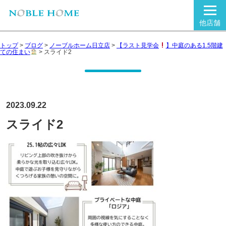
他店舗
トップ
>
ブログ
>
ノーブルホーム日立店
>
【ラスト見学会
】中庭のある1.5階建
ての住まい
>
スライド2
2023.09.22
スライド2