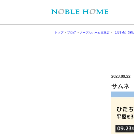
トップ
>
ブログ
>
ノーブルホーム日立店
>
【見学会】3棟
2023.09.22
サムネ