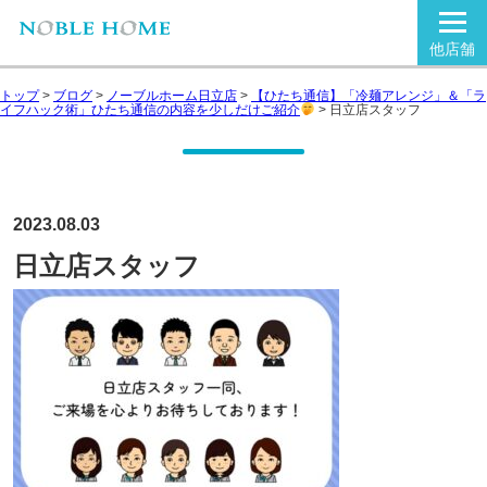
他店舗
トップ
>
ブログ
>
ノーブルホーム日立店
>
【ひたち通信】「冷麺アレンジ」＆「ラ
イフハック術」ひたち通信の内容を少しだけご紹介
>
日立店スタッフ
2023.08.03
日立店スタッフ