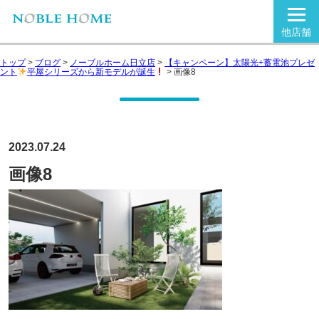
他店舗
トップ
>
ブログ
>
ノーブルホーム日立店
>
【キャンペーン】太陽光+蓄電池プレゼ
ント
平屋シリーズから新モデルが誕生
>
画像8
2023.07.24
画像8