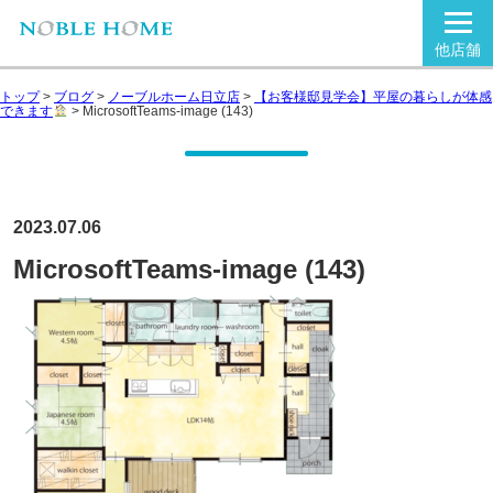
他店舗
トップ
>
ブログ
>
ノーブルホーム日立店
>
【お客様邸見学会】平屋の暮らしが体感
できます
>
MicrosoftTeams-image (143)
2023.07.06
MicrosoftTeams-image (143)