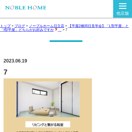
他店舗
トップ
>
ブログ
>
ノーブルホーム日立店
>
【平屋2棟同日見学会】「L型平屋」と
「I型平屋」どちらがお好みですか
>
7
2023.06.19
7