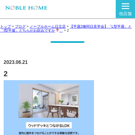
他店舗
トップ
>
ブログ
>
ノーブルホーム日立店
>
【平屋2棟同日見学会】「L型平屋」と
「I型平屋」どちらがお好みですか
>
2
2023.06.21
2