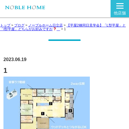
他店舗
トップ
>
ブログ
>
ノーブルホーム日立店
>
【平屋2棟同日見学会】「L型平屋」と
「I型平屋」どちらがお好みですか
>
1
2023.06.19
1