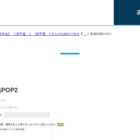
見学会】「L型平屋」と「I型平屋」どちらがお好みですか
>
来場特典POP2
POP2