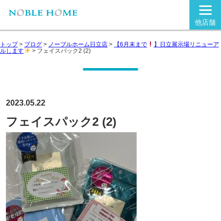
他店舗
トップ
>
ブログ
>
ノーブルホーム日立店
>
【6月末まで
】日立展示場リニューア
ルします
>
フェイスパック2 (2)
2023.05.22
フェイスパック2 (2)