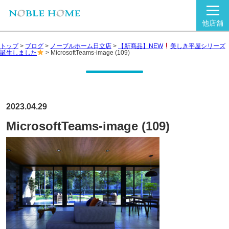
他店舗
トップ
>
ブログ
>
ノーブルホーム日立店
>
【新商品】NEW
美しき平屋シリーズ
誕生しました
>
MicrosoftTeams-image (109)
2023.04.29
MicrosoftTeams-image (109)