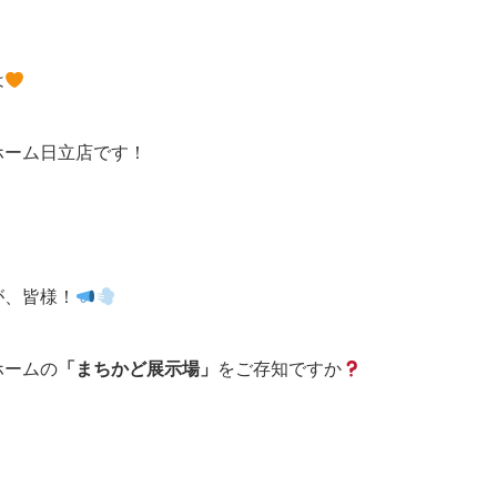
は
ホーム日立店です！
が、皆様！
ホームの
「まちかど展示場」
をご存知ですか