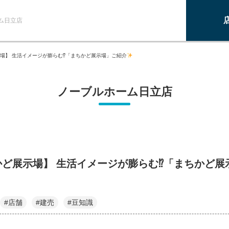
ム日立店
場】 生活イメージが膨らむ⁉「まちかど展示場」ご紹介
ノーブルホーム日立店
かど展示場】 生活イメージが膨らむ⁉「まちかど展
#店舗
#建売
#豆知識