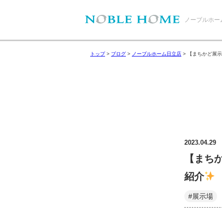
ノーブルホー
トップ
>
ブログ
>
ノーブルホーム日立店
>
【まちかど展示
2023.04.29
【まち
紹介
#展示場