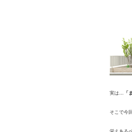
実は…
「
そこで今
栄えある