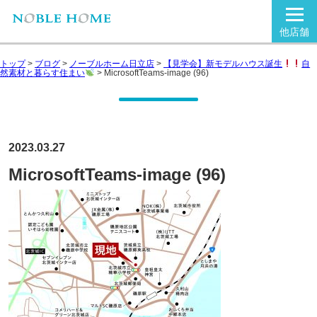
他店舗
トップ
>
ブログ
>
ノーブルホーム日立店
>
【見学会】新モデルハウス誕生
自
然素材と暮らす住まい
>
MicrosoftTeams-image (96)
2023.03.27
MicrosoftTeams-image (96)