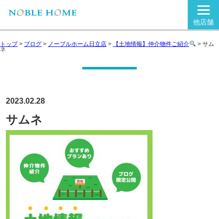
他店舗
トップ
>
ブログ
>
ノーブルホーム日立店
>
【土地情報】仲介物件ご紹介
>
サム
ネ
2023.02.28
サムネ