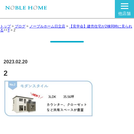
他店舗
トップ
>
ブログ
>
ノーブルホーム日立店
>
【見学会】建売住宅が2棟同時に見られ
る
‼
>
2
2023.02.20
2