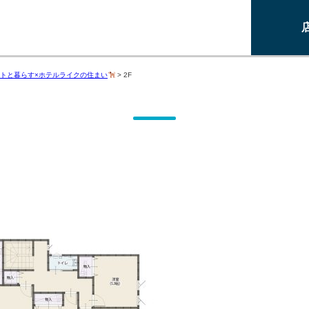
トと暮らす×ホテルライクの住まい
>
2F