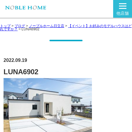
他店舗
トップ
>
ブログ
>
ノーブルホーム日立店
>
【イベント】お好みのモデルハウスはど
れですか？
>
LUNA6902
2022.09.19
LUNA6902