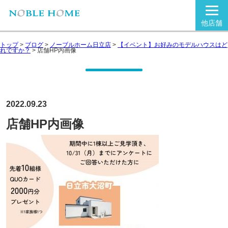
他店舗
トップ
>
ブログ
>
ノーブルホーム日立店
>
【イベント】お好みのモデルハウスはど
れですか？
>
店舗HP内画像
2022.09.23
店舗HP内画像