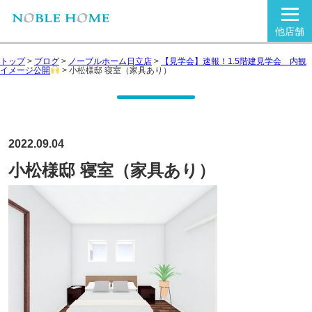
他店舗
トップ
>
ブログ
>
ノーブルホーム日立店
>
【見学会】速報！1.5階建見学会 内観
イメージ公開
>
小松様邸 寝室（家具あり）
2022.09.04
小松様邸 寝室（家具あり）