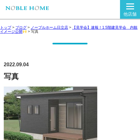
他店舗
トップ
>
ブログ
>
ノーブルホーム日立店
>
【見学会】速報！1.5階建見学会 内観
イメージ公開
>
写真
2022.09.04
写真