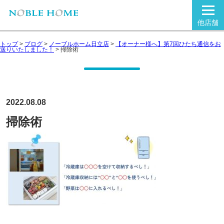
他店舗
トップ
>
ブログ
>
ノーブルホーム日立店
>
【オーナー様へ】第7回ひたち通信をお
送りいたしました！
>
掃除術
2022.08.08
掃除術