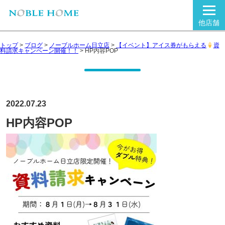
他店舗
トップ
>
ブログ
>
ノーブルホーム日立店
>
【イベント】アイス券がもらえる
資
料請求キャンペーン開催！！
>
HP内容POP
2022.07.23
HP内容POP