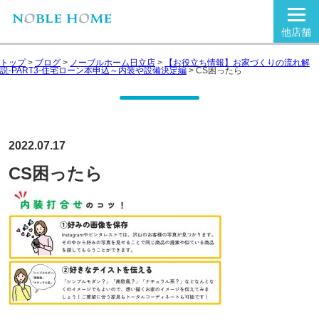
他店舗
トップ
>
ブログ
>
ノーブルホーム日立店
>
【お役立ち情報】お家づくりの流れ解
説-PART3-住宅ローン本申込～内装や設備決定編
>
CS困ったら
2022.07.17
CS困ったら