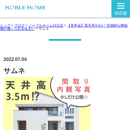
他店舗
トップ
>
ブログ
>
ノーブルホーム日立店
>
【見学会】高天井3.5ｍ！圧倒的な開放
感が感じられる住まい
>
サムネ
2022.07.04
サムネ