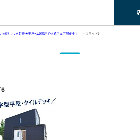
ご好評につき延長★平屋+1.5階建て体感フェア開催中！！
>
スライド6
6