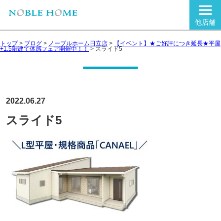
他店舗
トップ
>
ブログ
>
ノーブルホーム日立店
>
【イベント】★ご好評につき延長★平屋
+1.5階建て体感フェア開催中！！
>
スライド5
2022.06.27
スライド5