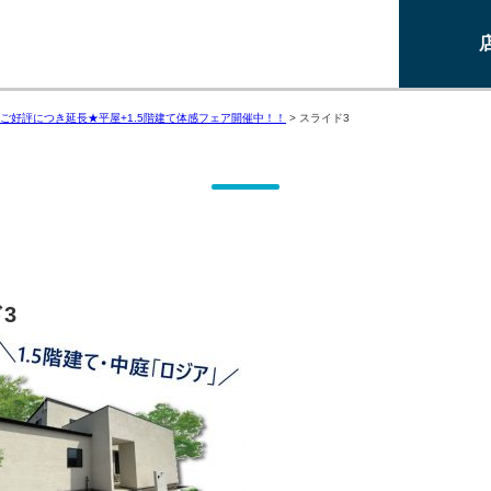
ご好評につき延長★平屋+1.5階建て体感フェア開催中！！
>
スライド3
3