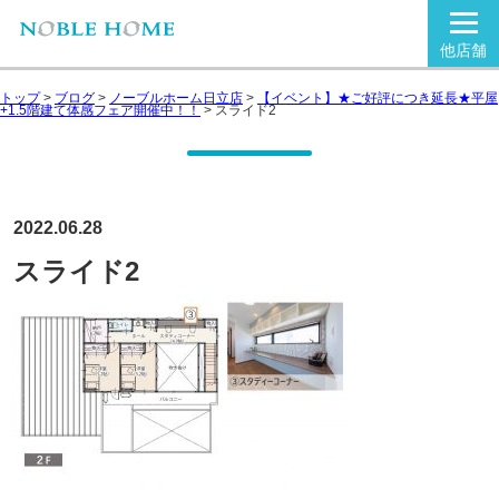
他店舗
トップ
>
ブログ
>
ノーブルホーム日立店
>
【イベント】★ご好評につき延長★平屋
+1.5階建て体感フェア開催中！！
>
スライド2
2022.06.28
スライド2