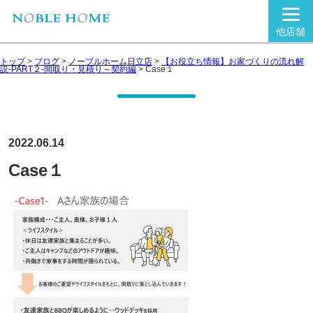
他店舗
トップ
>
ブログ
>
ノーブルホーム日立店
>
【お役立ち情報】お家づくりの流れ解
説-PART２-間取り・見積り～契約編
>
Case１
2022.06.14
Case１