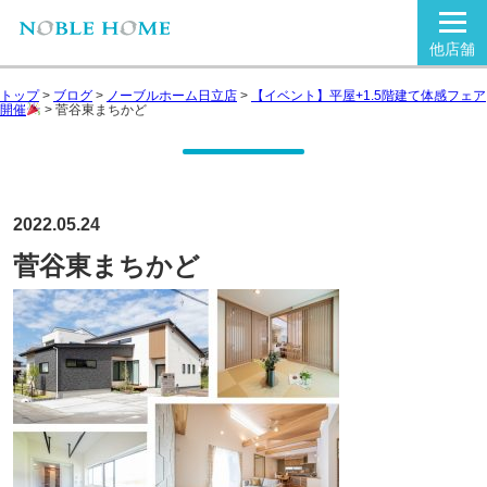
他店舗
トップ
>
ブログ
>
ノーブルホーム日立店
>
【イベント】平屋+1.5階建て体感フェア
開催
>
菅谷東まちかど
2022.05.24
菅谷東まちかど