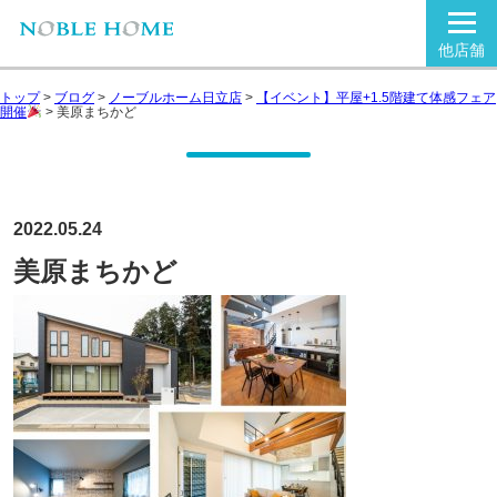
他店舗
トップ
>
ブログ
>
ノーブルホーム日立店
>
【イベント】平屋+1.5階建て体感フェア
開催
>
美原まちかど
2022.05.24
美原まちかど