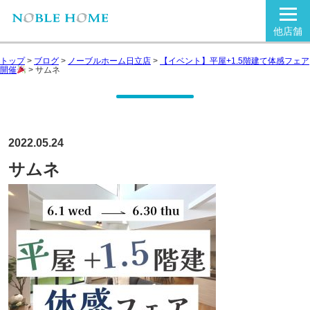
他店舗
トップ
>
ブログ
>
ノーブルホーム日立店
>
【イベント】平屋+1.5階建て体感フェア
開催
>
サムネ
2022.05.24
サムネ