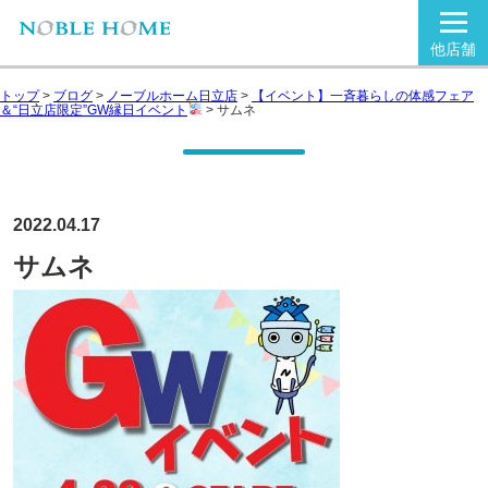
他店舗
トップ
>
ブログ
>
ノーブルホーム日立店
>
【イベント】一斉暮らしの体感フェア
＆“日立店限定”GW縁日イベント
>
サムネ
2022.04.17
サムネ