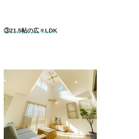
③21.5帖の広々LDK