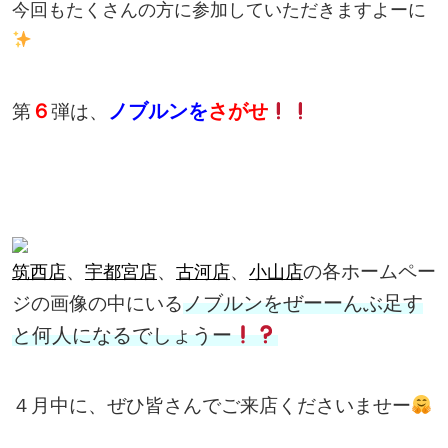
今回もたくさんの方に参加していただきますよーに
６
ノブルンを
さがせ
第
弾は、
、
、
、
の各ホームペー
筑西店
宇都宮店
古河店
小山店
ノブルンをぜーーんぶ足す
ジの画像の中にいる
と何人になるでしょうー
４月中に、ぜひ皆さんでご来店くださいませー