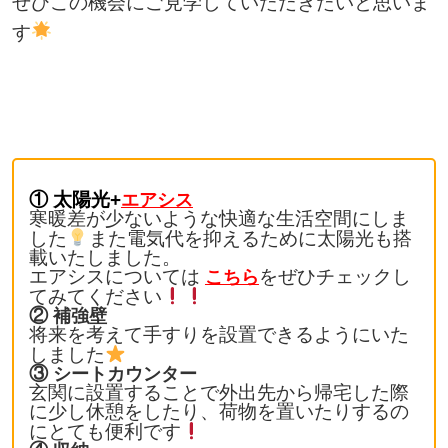
ぜひこの機会にご見学していただきたいと思いま
す
① 太陽光+
エアシス
寒暖差が少ないような快適な生活空間にしま
した
また電気代を抑えるために太陽光も搭
載いたしました。
エアシスについては
をぜひチェックし
こちら
てみてください
②
補強壁
将来を考えて手すりを設置できるようにいた
しました
③
シートカウンター
玄関に設置することで外出先から帰宅した際
に少し休憩をしたり、荷物を置いたりするの
にとても便利です