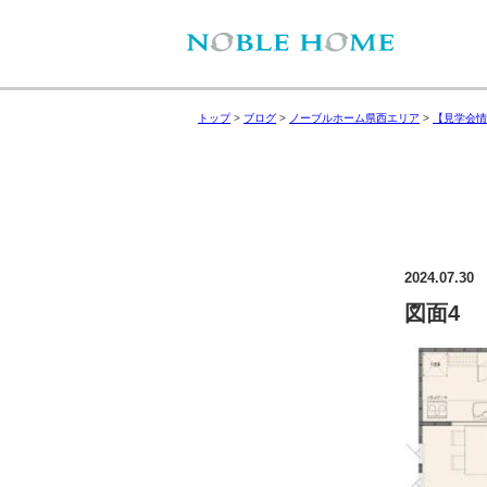
トップ
>
ブログ
>
ノーブルホーム県西エリア
>
【見学会情報
2024.07.30
図面4