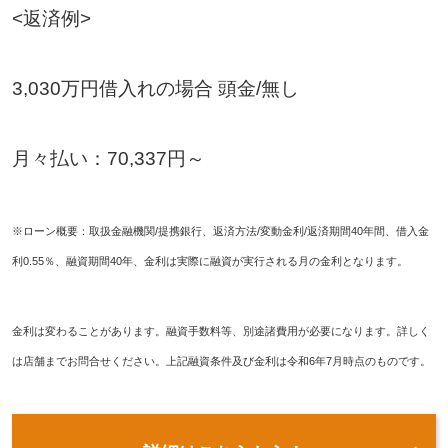
<返済例>
3,030万円借入れの場合 頭金/無し
月々払い：70,337円～
※ローン概要：取扱金融機関/提携銀行、返済方法/変動金利/返済期間40年間、借入金
利0.55％、融資期間40年、金利は実際に融資が実行される月の金利となります。
金利は変わることがあります。融資手数料等、別途諸費用が必要になります。詳しく
は店舗までお問合せください。上記融資条件及び金利は令和6年7月時点のものです。