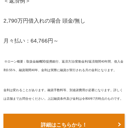
＜返済例＞
2,790万円借入れの場合 頭金/無し
月々払い：64,766円～
※ローン概要：取扱金融機関/提携銀行、返済方法/変動金利/返済期間40年間、借入金
利0.55％、融資期間40年、金利は実際に融資が実行される月の金利となります。
金利は変わることがあります。融資手数料等、別途諸費用が必要になります。詳しく
は店舗までお問合せください。上記融資条件及び金利は令和6年7月時点のものです。
詳細はこちらから！