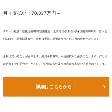
月々支払い：70,337万円～
※ローン概要：取扱金融機関/提携銀行、返済方法/変動金利/返済期間40年間、借入金
利0.55％、融資期間40年、金利は実際に融資が実行される月の金利となります。
金利は変わることがあります。融資手数料等、別途諸費用が必要になります。詳しく
は店舗までお問合せください。上記融資条件及び金利は令和6年7月時点のものです。
詳細はこちらから！